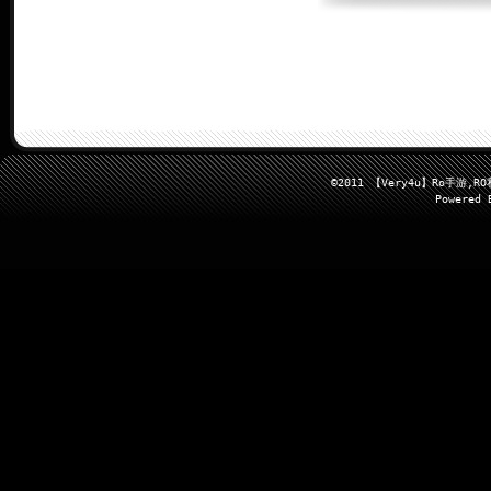
©2011 【Very4u】Ro手
Powered