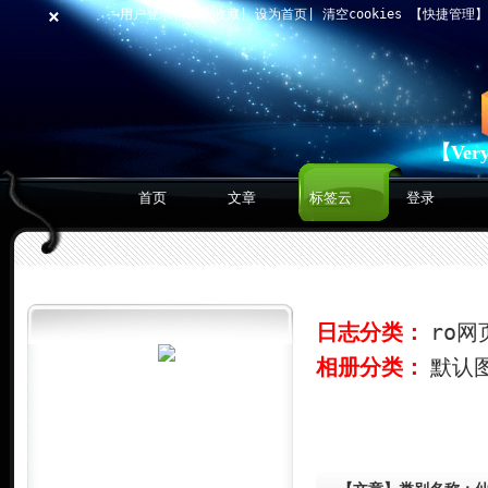
×
→用户登录
|
加入收藏
|
设为首页
|
清空cookies
【快捷管理
【Ver
首页
文章
标签云
登录
日志分类：
ro网
相册分类：
默认