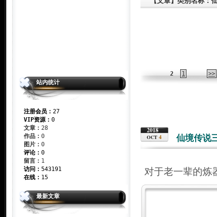
【文章】类别名称：
2
1
>>
站内统计
注册会员：
27
VIP资源：
0
文章：
28
2018
作品：
0
仙境传说
4
OCT
图片：
0
评论：
0
留言：
1
访问：
543191
对于老一辈的炼
在线：
15
最新文章