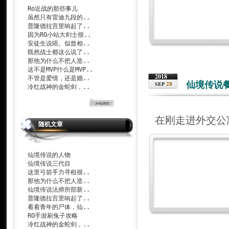
Ro近战的那些事儿
虽然只有雷迪九段的..
普隆德拉宫里响起了..
因为RO小站大剑士很..
安徒生说唔。似曾相..
既然战士都这么说了..
那他为什么不把人造..
这不是MVP什么是MVP..
2018
不管是爱情，还是婚..
仙境传说
28
SEP
冷红战神的金蛇剑，..
在刚走进外交公
随机文章
仙境传说的人物
仙境传说三代目
这里弓箭手力寻租很..
那他为什么不把人造..
仙境传说法师所部新..
普隆德拉宫里响起了..
看着青年的尸体，仙..
RO手游刷兔子攻略
冷红战神的金蛇剑，..