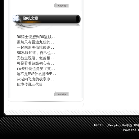
随机文章
RO骑士没想到RO盗贼..
虽然只有雷迪九段的..
一起来追溯仙境传说..
RO私服知道，自己也..
安徒生说唔。似曾相..
可是看着超级初心者..
ro资料倒也是笑了笑..
这不是MVP什么是MVP..
从湖内飞出的极寒冰..
仙境传说三代目
©2011 【Very4u】Ro手
Powered