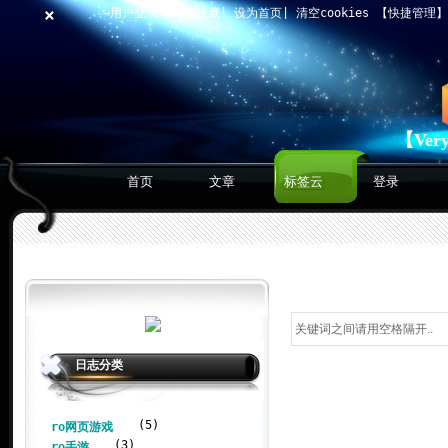
×
→用户登录
|
加入收藏
|
设为首页
|
清空cookies
【快捷管理
【Ver
首页
文章
标签云
登录
日志分类
(5)
ro网页游戏
(3)
ro手游