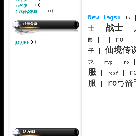
(9)
ro私服
(11)
仙境传说私服
New Tags:
Ro
相册分类
战士
士
|
|
ro
|
|
|
险
(0)
默认图片
仙境传
子
|
|
|
龙
mvp
ro
服
r
|
|
rosf
服
ro弓箭
|
站内统计