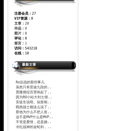
注册会员：
27
VIP资源：
0
文章：
28
作品：
0
图片：
0
评论：
0
留言：
1
访问：
543218
在线：
10
最新文章
Ro近战的那些事儿
虽然只有雷迪九段的..
普隆德拉宫里响起了..
因为RO小站大剑士很..
安徒生说唔。似曾相..
既然战士都这么说了..
那他为什么不把人造..
这不是MVP什么是MVP..
不管是爱情，还是婚..
冷红战神的金蛇剑，..