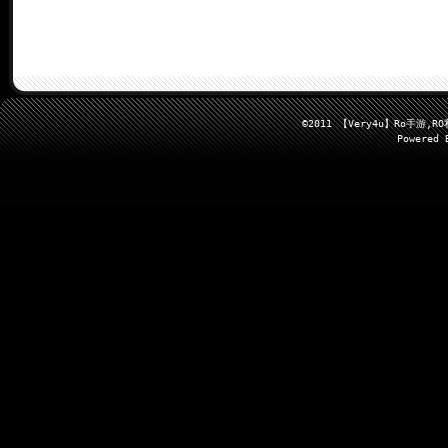
©2011 【Very4u】Ro手
Powered