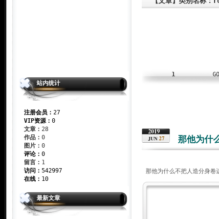
【文章】类别名称：r
1
G
站内统计
注册会员：
27
VIP资源：
0
文章：
28
2019
作品：
0
那他为什
27
JUN
图片：
0
评论：
0
留言：
1
访问：
542997
那他为什么不把人造分身卷
在线：
10
最新文章