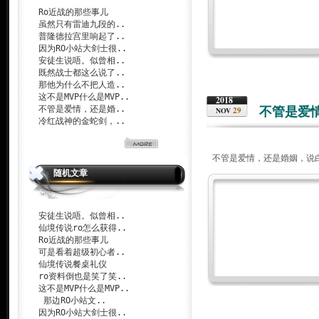
Ro近战的那些事儿
虽然只有雷迪九段的..
普隆德拉宫里响起了..
因为RO小站大剑士很..
安徒生说唔。似曾相..
既然战士都这么说了..
那他为什么不把人造..
这不是MVP什么是MVP..
2018
不管是爱情，还是婚..
不管是爱
29
NOV
冷红战神的金蛇剑，..
不管是爱情，还是婚姻，说
随机文章
安徒生说唔。似曾相..
仙境传说ro怎么获得..
Ro近战的那些事儿
可是看着超级初心者..
仙境传说餐桌礼仪
ro资料倒也是笑了笑..
这不是MVP什么是MVP..
那边RO小站文..
因为RO小站大剑士很..