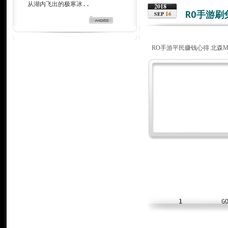
从湖内飞出的极寒冰..
2018
RO手游刷
16
SEP
RO手游平民赚钱心得 北森MI
1
G