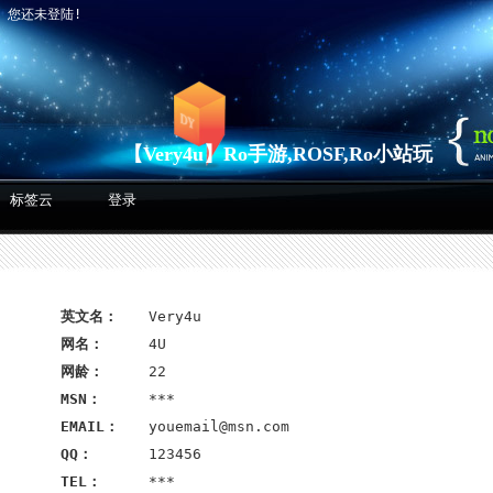
】
您还未登陆!
【Very4u】Ro手游,ROSF,Ro小站玩
标签云
登录
英文名：
Very4u
网名：
4U
网龄：
22
家官网
MSN：
***
EMAIL：
youemail@msn.com
QQ：
123456
TEL：
***