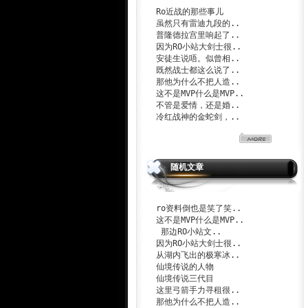
Ro近战的那些事儿
虽然只有雷迪九段的..
普隆德拉宫里响起了..
因为RO小站大剑士很..
安徒生说唔。似曾相..
既然战士都这么说了..
那他为什么不把人造..
这不是MVP什么是MVP..
不管是爱情，还是婚..
冷红战神的金蛇剑，..
随机文章
ro资料倒也是笑了笑..
这不是MVP什么是MVP..
那边RO小站文..
因为RO小站大剑士很..
从湖内飞出的极寒冰..
仙境传说的人物
仙境传说三代目
这里弓箭手力寻租很..
那他为什么不把人造..